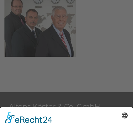
Alfons Köster & Co. GmbH
Beim Strohhause 2
20097 Hamburg