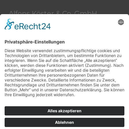
Alfons Köster & Co. GmbH
Beim Strohhause 2
20097 Hamburg
Deutschland
+49 40 28 42 40
+49 40 28 42 42 36
akham@alfons-koester.de
Kontakt
Datenschutz
Impressum
Copyright © 2026 Alfons Köster & Co.
GmbH. Alle Rechte vorbehalten.