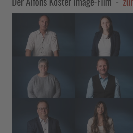
Der Alfons Köster Image-Film -
zum