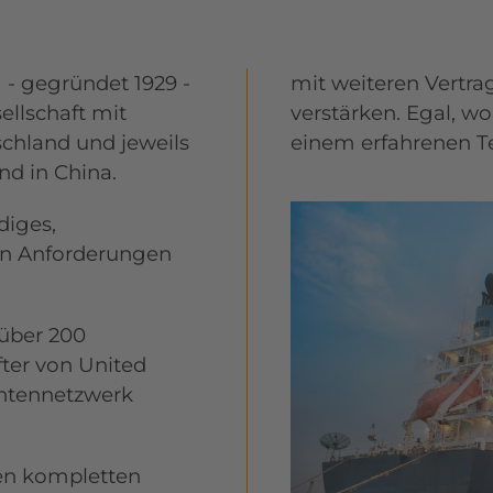
 - gegründet 1929 -
mit weiteren Vertra
ellschaft mit
verstärken. Egal, wo
chland und jeweils
einem erfahrenen T
d in China.
diges,
en Anforderungen
 über 200
fter von United
entennetzwerk
nen kompletten