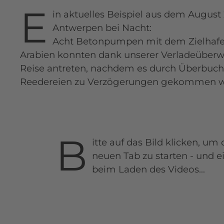
E
in aktuelles Beispiel aus dem Augus
Antwerpen bei Nacht:
Acht Betonpumpen mit dem Zielhafe
Arabien konnten dank unserer Verladeüberw
Reise antreten, nachdem es durch Überbuc
Reedereien zu Verzögerungen gekommen w
B
itte einfach auf das Bild klicken, um
in einem neuen Tab zu starten...
B
itte auf das Bild klicken, um
neuen Tab zu starten - und 
beim Laden des Videos...